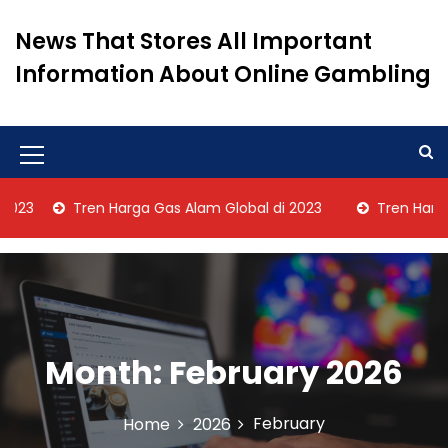
S
k
News That Stores All Important
i
Information About Online Gambling
p
t
o
c
o
M
n
e
t
Tren Harga Gas Alam Global di 2023
Tren Harga Gas
n
e
n
u
t
I
c
o
Month:
February 2026
n
February
Home
2026