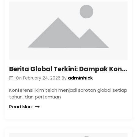
Berita Global Terkini: Dampak Konferensi Iklim
adminhick
On
February 24, 2026
By
Konferensi Iklim telah menjadi sorotan global setiap
tahun, dan pertemuan
Read More