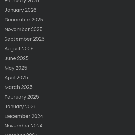
February 2026
January 2026
December 2025
November 2025
September 2025
August 2025
June 2025
May 2025
April 2025
March 2025
February 2025
January 2025
December 2024
November 2024