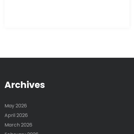
Archives
May 2026
April 2026
March 2026