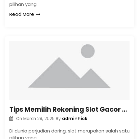
pilihan yang
Read More
Tips Memilih Rekening Slot Gacor di Negara Gajah Putih
adminhick
On
March 29, 2025
By
Di dunia perjudian daring, slot merupakan salah satu
pilihan yang