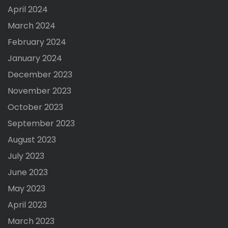
April 2024
March 2024
February 2024
January 2024
December 2023
November 2023
October 2023
September 2023
August 2023
July 2023
June 2023
May 2023
April 2023
March 2023