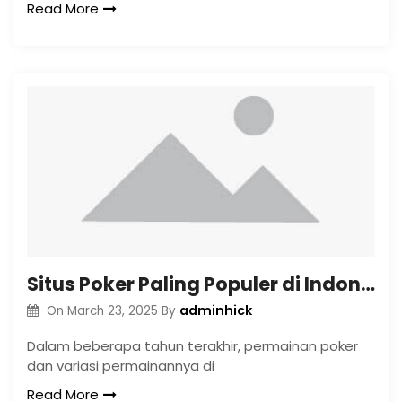
Read More
Situs Poker Paling Populer di Indonesia
adminhick
On
March 23, 2025
By
Dalam beberapa tahun terakhir, permainan poker
dan variasi permainannya di
Read More