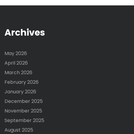
Archives
May 2026
April 2026
March 2026
February 2026
January 2026
December 2025
November 2025
September 2025
August 2025