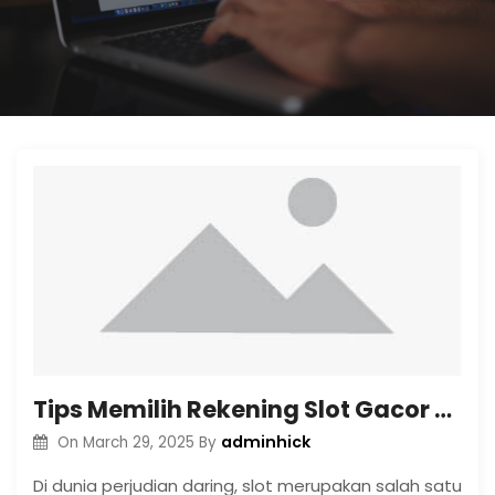
Tips Memilih Rekening Slot Gacor di Negara Gajah Putih
adminhick
On
March 29, 2025
By
Di dunia perjudian daring, slot merupakan salah satu