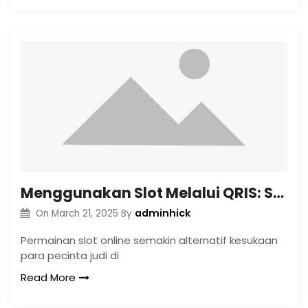
Menggunakan Slot Melalui QRIS: Sederhana dan Nyaman
adminhick
On
March 21, 2025
By
Permainan slot online semakin alternatif kesukaan
para pecinta judi di
Read More