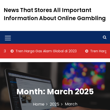
S
k
News That Stores All Important
i
Information About Online Gambling
p
t
o
c
o
M
n
e
t
Tren Harga Gas Alam Global di 2023
Tren Harga Gas A
n
e
n
u
t
I
c
o
Month:
March 2025
n
March
Home
2025