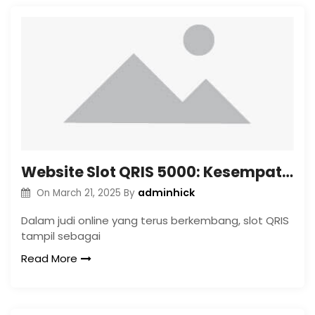
Website Slot QRIS 5000: Kesempatan Berharga bagi Seluruh Pemain
adminhick
On
March 21, 2025
By
Dalam judi online yang terus berkembang, slot QRIS
tampil sebagai
Read More