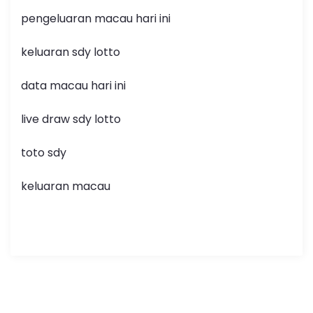
pengeluaran macau hari ini
keluaran sdy lotto
data macau hari ini
live draw sdy lotto
toto sdy
keluaran macau