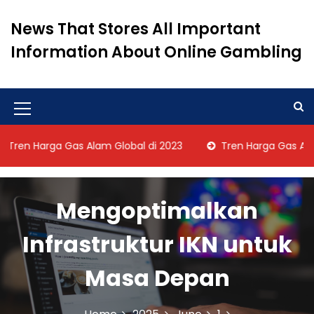
S
k
News That Stores All Important
i
Information About Online Gambling
p
t
o
c
o
M
n
e
t
rga Gas Alam Global di 2023
Tren Harga Gas Alam Global
n
e
n
u
t
Mengoptimalkan
I
c
Infrastruktur IKN untuk
o
Masa Depan
n