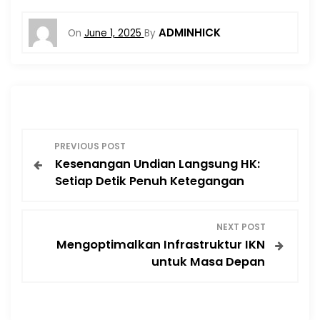
ADMINHICK
On
June 1, 2025
By
P
PREVIOUS POST
Kesenangan Undian Langsung HK:
o
Setiap Detik Penuh Ketegangan
s
NEXT POST
t
Mengoptimalkan Infrastruktur IKN
untuk Masa Depan
n
a