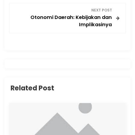
s
NEXT POST
t
Otonomi Daerah: Kebijakan dan
Implikasinya
n
a
v
i
g
Related Post
a
t
i