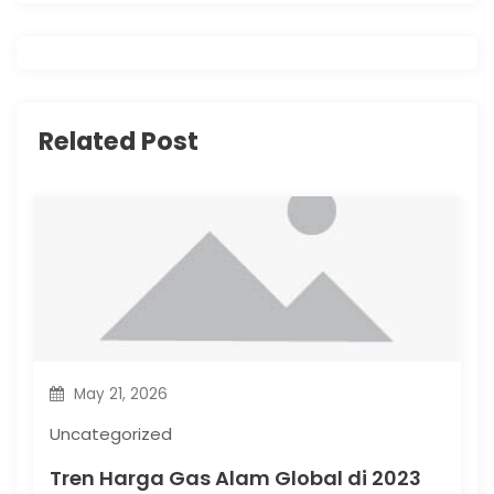
v
i
g
Related Post
a
t
i
o
n
May 21, 2026
Uncategorized
Tren Harga Gas Alam Global di 2023